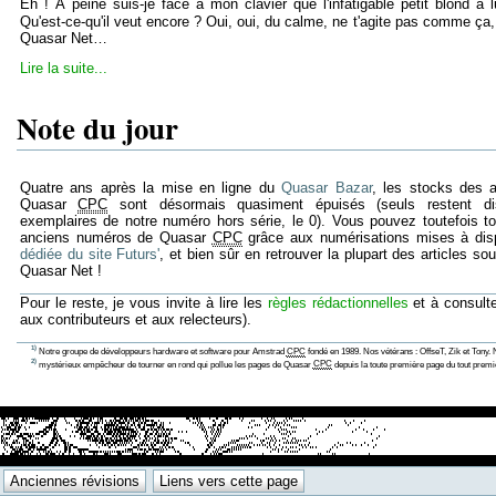
Eh ! À peine suis-je face à mon clavier que l'infatigable petit blond à 
Qu'est-ce-qu'il veut encore ? Oui, oui, du calme, ne t'agite pas comme ça, 
Quasar Net…
Lire la suite...
Note du jour
Quatre ans après la mise en ligne du
Quasar Bazar
, les stocks des 
Quasar
CPC
sont désormais quasiment épuisés (seuls restent dis
exemplaires de notre numéro hors série, le 0). Vous pouvez toutefois to
anciens numéros de Quasar
CPC
grâce aux numérisations mises à dis
dédiée du site Futurs'
, et bien sûr en retrouver la plupart des articles 
Quasar Net !
Pour le reste, je vous invite à lire les
règles rédactionnelles
et à consulte
aux contributeurs et aux relecteurs).
1)
Notre groupe de développeurs hardware et software pour Amstrad
CPC
fondé en 1989. Nos vétérans : OffseT, Zik et Tony.
2)
mystérieux empêcheur de tourner en rond qui pollue les pages de Quasar
CPC
depuis la toute première page du tout prem