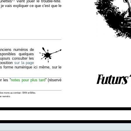
lunettes
vient jouer le trouble-fête.
je vais expliquer ce que c'est que le
anciens numéros de
ponibles quelques
ujours consulter les
position
sur la page
sous forme numérique ici même, sur le
r les ”
notes pour plus tard
” (réservé
 Nos morts au combat : SNN et Bilbo.
ier numéro