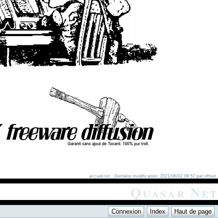
accueil.txt · Dernière modification: 2021/06/02 08:57 par offset
Quasar Net