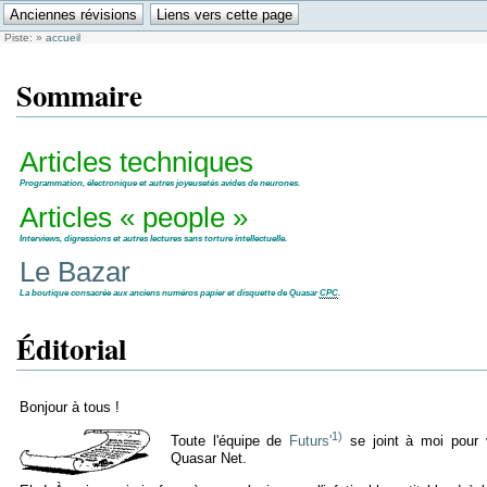
Piste:
»
accueil
Sommaire
Articles techniques
Programmation, électronique et autres joyeusetés avides de neurones.
Articles « people »
Interviews, digressions et autres lectures sans torture intellectuelle.
Le Bazar
La boutique consacrée aux anciens numéros papier et disquette de Quasar
CPC
.
Éditorial
Bonjour à tous !
1)
Toute l'équipe de
Futurs'
se joint à moi pour 
Quasar Net.