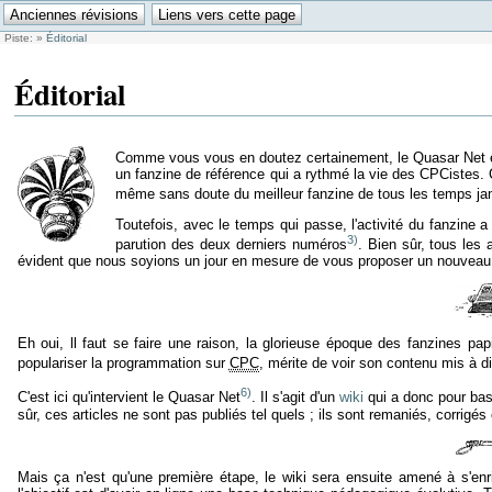
Piste:
»
Éditorial
Éditorial
Comme vous vous en doutez certainement, le Quasar Net es
un fanzine de référence qui a rythmé la vie des CPCistes. Co
même sans doute du meilleur fanzine de tous les temps ja
Toutefois, avec le temps qui passe, l'activité du fanzine 
3)
parution des deux derniers numéros
. Bien sûr, tous le
évident que nous soyions un jour en mesure de vous proposer un nouvea
Eh oui, ll faut se faire une raison, la glorieuse époque des fanzines pap
populariser la programmation sur
CPC
, mérite de voir son contenu mis à d
6)
C'est ici qu'intervient le Quasar Net
. Il s'agit d'un
wiki
qui a donc pour bas
sûr, ces articles ne sont pas publiés tel quels ; ils sont remaniés, corrigés
Mais ça n'est qu'une première étape, le wiki sera ensuite amené à s'enri