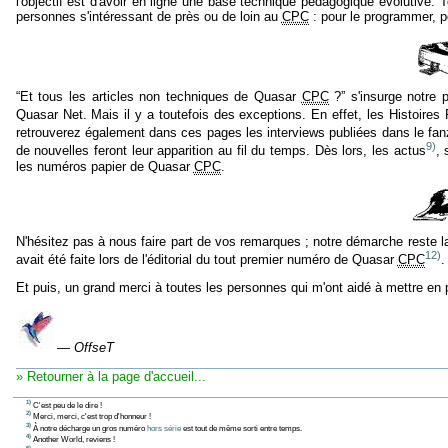
l'objectif est d'avoir en ligne une base technique pédagogique évolutiv
personnes s'intéressant de près ou de loin au
CPC
: pour le programmer, po
“Et tous les articles non techniques de Quasar
CPC
?” s'insurge notre p
Quasar Net. Mais il y a toutefois des exceptions. En effet, les Histoires 
retrouverez également dans ces pages les interviews publiées dans le fa
9)
de nouvelles feront leur apparition au fil du temps. Dès lors, les actus
, 
les numéros papier de Quasar
CPC
.
N'hésitez pas à nous faire part de vos remarques ; notre démarche rest
12)
avait été faite lors de l'éditorial du tout premier numéro de Quasar
CPC
.
Et puis, un grand merci à toutes les personnes qui m'ont aidé à mettre en pl
—
OffseT
» Retourner à la page d'accueil...
1)
C'est peu de le dire !
2)
Merci, merci, c'est trop d'honneur !
3)
À notre décharge un gros numéro
hors série
est tout de même sorti entre temps.
4)
Another World, reviens !
5)