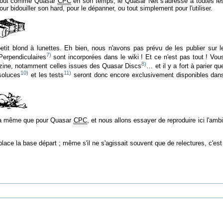
e. Tout comme Quasar
CPC
en son temps, le Quasar Net s'adresse à toutes le
ur bidouiller son hard, pour le dépanner, ou tout simplement pour l'utiliser.
etit blond à lunettes. Eh bien, nous n'avons pas prévu de les publier sur l
7)
Perpendiculaires
sont incorporées dans le wiki ! Et ce n'est pas tout ! Vou
8)
nzine, notamment celles issues des Quasar Discs
… et il y a fort à parier qu
10)
11)
soluces
et les tests
seront donc encore exclusivement disponibles dan
e la même que pour Quasar
CPC
, et nous allons essayer de reproduire ici l'a
ace la base départ ; même s'il ne s'agissait souvent que de relectures, c'est 