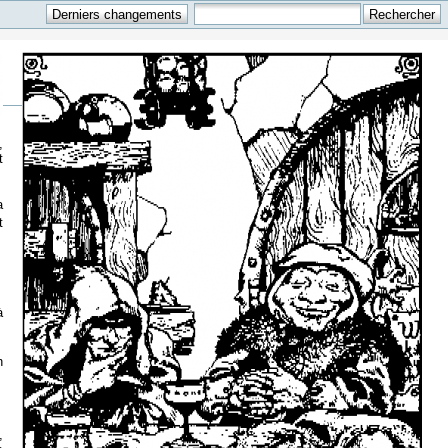
,
t
a
t
à
n
,