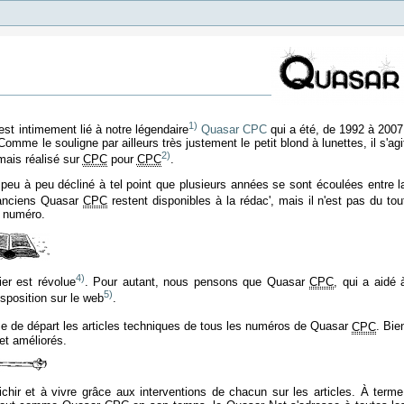
1)
t intimement lié à notre légendaire
Quasar CPC
qui a été, de 1992 à 2007
mme le souligne par ailleurs très justement le petit blond à lunettes, il s'agi
2)
mais réalisé sur
CPC
pour
CPC
.
a peu à peu décliné à tel point que plusieurs années se sont écoulées entre l
s anciens Quasar
CPC
restent disponibles à la rédac', mais il n'est pas du tou
u numéro.
4)
ier est révolue
. Pour autant, nous pensons que Quasar
CPC
, qui a aidé 
5)
isposition sur le web
.
e de départ les articles techniques de tous les numéros de Quasar
CPC
. Bie
 et améliorés.
chir et à vivre grâce aux interventions de chacun sur les articles. À terme