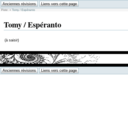
Piste:
»
Tomy / Espéranto
Tomy / Espéranto
(à saisir)