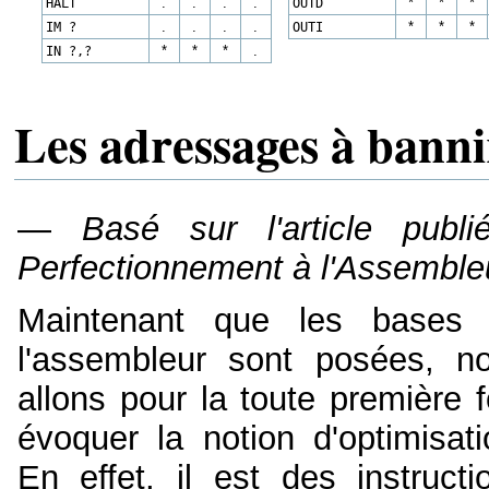
HALT
.
.
.
.
OUTD
*
*
*
IM ?
.
.
.
.
OUTI
*
*
*
IN ?,?
*
*
*
.
Les adressages à banni
—
Basé sur l'article pub
Perfectionnement à l'Assemble
Maintenant que les bases
l'assembleur sont posées, n
allons pour la toute première f
évoquer la notion d'optimisati
En effet, il est des instructi