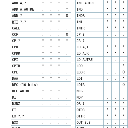
ADD A,?
*
*
*
*
INC AUTRE
*
*
*
ADD A,AUTRE
.
.
.
*
IND
*
*
*
AND ?
*
*
*
0
INDR
*
*
*
BIT
?,?
*
*
*
.
INI
*
*
*
CALL
.
.
.
.
INIR
*
*
*
CCF
.
.
.
0
JP ?
.
.
.
CP ?
*
*
*
*
JR ?
.
.
.
CPD
*
*
*
.
LD A,I
*
*
*
CPDR
*
*
*
.
LD A,R
*
*
*
CPI
*
*
*
.
LD AUTRE
.
.
.
CPIR
*
*
*
.
LDD
.
.
*
CPL
.
.
.
.
LDDR
.
.
0
DAA
*
*
*
.
LDI
.
.
*
DEC (16 bits)
.
.
.
.
LDIR
.
.
0
DEC AUTRE
*
*
*
.
NEG
.
.
.
DI
.
.
.
.
NOP
.
.
.
DJNZ
.
.
.
.
OR ?
*
*
*
EI
.
.
.
.
OTDR
*
*
*
EX ?,?
.
.
.
.
OTIR
*
*
*
EXX
.
.
.
.
OUT ?,?
.
.
.