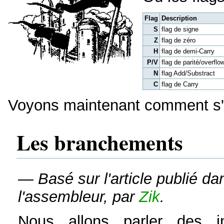
Flag
Description
S
flag de signe
Z
flag de zéro
H
flag de demi-Carry
P/V
flag de parité/overflo
N
flag Add/Substract
C
flag de Carry
Voyons maintenant comment s'u
Les branchements
—
Basé sur l'article publié d
l'assembleur, par
Zik
.
Nous allons parler des i