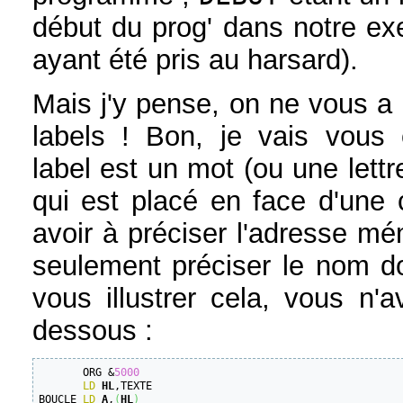
début du prog' dans notre ex
ayant été pris au harsard).
Mais j'y pense, on ne vous a
labels ! Bon, je vais vous 
label est un mot (ou une lett
qui est placé en face d'une
avoir à préciser l'adresse mém
seulement préciser le nom d
vous illustrer cela, vous n'
dessous :
       ORG &
5000
LD
HL
,TEXTE

BOUCLE 
LD
A
,
(
HL
)