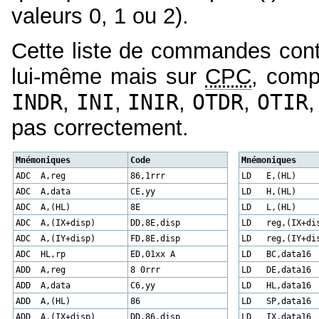
valeurs 0, 1 ou 2).
Cette liste de commandes conti
lui-même mais sur
CPC
, comp
INDR
,
INI
,
INIR
,
OTDR
,
OTIR
pas correctement.
Mnémoniques
Code
Mnémoni
ADC A,reg
86,1rrr
LD E,(HL)
ADC A,data
CE,yy
LD H,(HL)
ADC A,(HL)
8E
LD L,(HL)
ADC A,(IX+disp)
DD,8E,disp
LD reg,(IX+di
ADC A,(IY+disp)
FD,8E,disp
LD reg,(IY+di
ADC HL,rp
ED,01xx A
LD BC,data16
ADD A,reg
8 0rrr
LD DE,data16
ADD A,data
C6,yy
LD HL,data16
ADD A,(HL)
86
LD SP,data16
ADD A,(IX+disp)
DD,86,disp
LD IX,data16