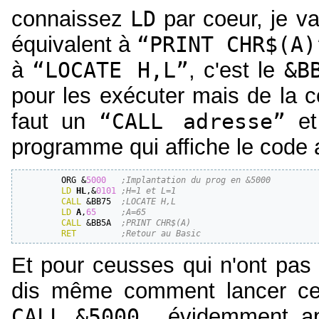
connaissez
LD
par coeur, je va
équivalent à
“PRINT CHR$(A)
à
“LOCATE H,L”
, c'est le
&B
pour les exécuter mais de l
faut un
“CALL adresse”
et 
programme qui affiche le code 
         ORG &
5000
;Implantation du prog en &5000
LD
HL
,&
0101
;H=1 et L=1
CALL
 &BB75  
;LOCATE H,L
LD
A
,
65
;A=65
CALL
 &BB5A  
;PRINT CHR$(A)
RET
;Retour au Basic
Et pour ceusses qui n'ont pas 
dis même comment lancer cet
CALL &5000
… évidemment, ap