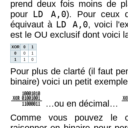
prend deux fois moins de 
pour
LD A,0
). Pour ceux 
équivaut à
LD A,0
, voici l
est le OU exclusif dont voici la
XOR
0
1
0
0
1
1
1
0
Pour plus de clarté (il faut pe
binaire) voici un petit exemple
…ou en décimal…
Comme vous pouvez le con
raisonner en binaire pour perc