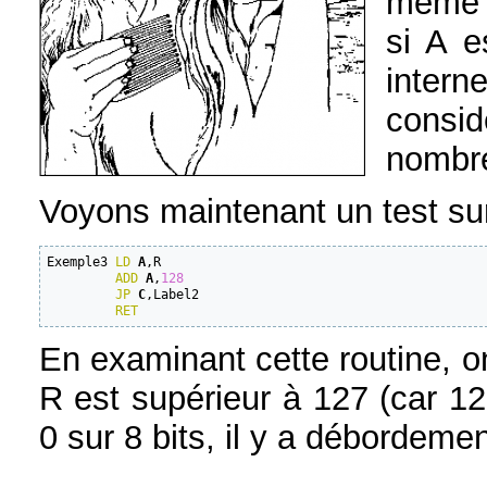
même c
si A e
intern
consid
nombre
Voyons maintenant un test sur
Exemple3 
LD
A
,R

ADD
A
,
128
JP
C
,Label2

RET
En examinant cette routine, on
R est supérieur à 127 (car 1
0 sur 8 bits, il y a débordemen