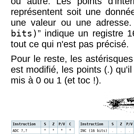
ou autre. Les points d'int
représentent soit une donnée,
une valeur ou une adresse. 
bits)
” indique un registre 1
tout ce qui n'est pas précisé.
Pour le reste, les astérisques
est modifié, les points (.) qu'il
mis à 0 ou 1 (et toc !).
Instruction
S
Z
P/V
C
Instruction
S
Z
P/V
ADC ?,?
*
*
*
*
INC (16 bits)
.
.
.