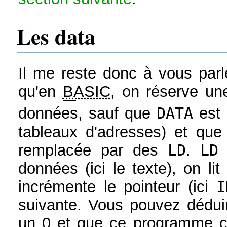
Les data
Il me reste donc à vous parl
qu'en
BASIC
, on réserve un
données, sauf que
DATA
est 
tableaux d'adresses) et q
remplacée par des
LD
.
LD
données (ici le texte), on li
incrémente le pointeur (ici
I
suivante. Vous pouvez déduir
un 0 et que ce programme 