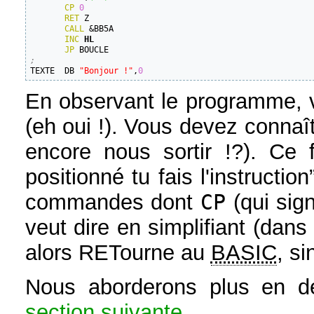
CP
0
RET
 Z

CALL
 &BB5A

INC
HL
JP
;

TEXTE  DB 
"Bonjour !"
,
0
En observant le programme, v
(eh oui !). Vous devez connaî
encore nous sortir !?). C
positionné tu fais l'instructio
commandes dont
CP
(qui sign
veut dire en simplifiant (dans
alors RETourne au
BASIC
, s
Nous aborderons plus en dé
section suivante
.