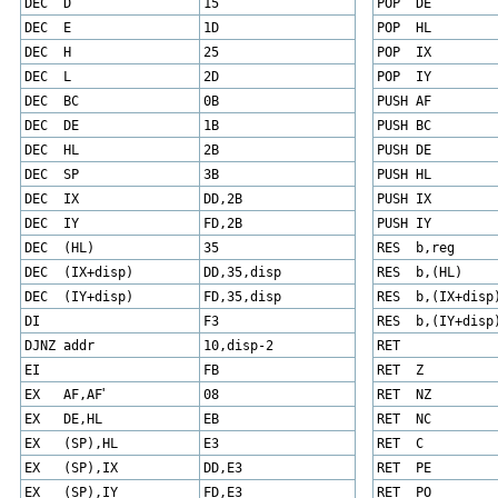
DEC D
15
POP DE
DEC E
1D
POP HL
DEC H
25
POP IX
DEC L
2D
POP IY
DEC BC
0B
PUSH AF
DEC DE
1B
PUSH BC
DEC HL
2B
PUSH DE
DEC SP
3B
PUSH HL
DEC IX
DD,2B
PUSH IX
DEC IY
FD,2B
PUSH IY
DEC (HL)
35
RES b,reg
DEC (IX+disp)
DD,35,disp
RES b,(HL)
DEC (IY+disp)
FD,35,disp
RES b,(IX+disp
DI
F3
RES b,(IY+disp
DJNZ addr
10,disp-2
RET
EI
FB
RET Z
EX AF,AF
'
08
RET NZ
EX DE,HL
EB
RET NC
EX (SP),HL
E3
RET C
EX (SP),IX
DD,E3
RET PE
EX (SP),IY
FD,E3
RET PO