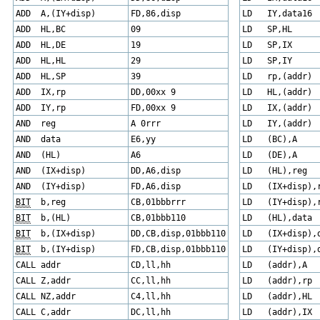
ADD A,(IY+disp)
FD,86,disp
LD IY,data16
ADD HL,BC
09
LD SP,HL
ADD HL,DE
19
LD SP,IX
ADD HL,HL
29
LD SP,IY
ADD HL,SP
39
LD rp,(addr)
ADD IX,rp
DD,00xx 9
LD HL,(addr)
ADD IY,rp
FD,00xx 9
LD IX,(addr)
AND reg
A 0rrr
LD IY,(addr)
AND data
E6,yy
LD (BC),A
AND (HL)
A6
LD (DE),A
AND (IX+disp)
DD,A6,disp
LD (HL),reg
AND (IY+disp)
FD,A6,disp
LD (IX+disp),
BIT
b,reg
CB,01bbbrrr
LD (IY+disp),
BIT
b,(HL)
CB,01bbb110
LD (HL),data
BIT
b,(IX+disp)
DD,CB,disp,01bbb110
LD (IX+disp),
BIT
b,(IY+disp)
FD,CB,disp,01bbb110
LD (IY+disp),
CALL addr
CD,ll,hh
LD (addr),A
CALL Z,addr
CC,ll,hh
LD (addr),rp
CALL NZ,addr
C4,ll,hh
LD (addr),HL
CALL C,addr
DC,ll,hh
LD (addr),IX