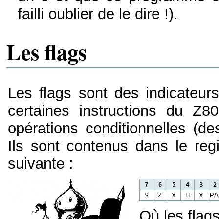
failli oublier de le dire !).
Les flags
Les flags sont des indicateur
certaines instructions du Z80
opérations conditionnelles (de
Ils sont contenus dans le reg
suivante :
7
6
5
4
3
S
Z
X
H
X
P/
Où les flags