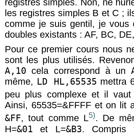
registres simples. Non, ne hur
les registres simples B et C ; i
comme je suis gentil, je vous d
doubles existants : AF, BC, DE,
Pour ce premier cours nous ne
sont les plus utilisés. Reven
A,10
cela correspond à un
même,
LD HL,65535
mettra 6
peu plus complexe et il vaut
Ainsi, 65535=&FFFF et on lit 
5)
&FF
, tout comme L
. De mê
H=
&01
et L=
&B3
. Compris 