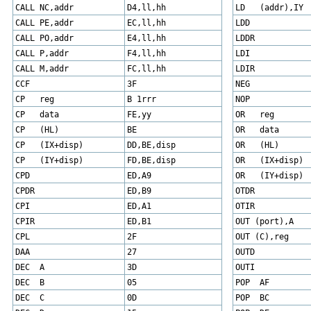
CALL NC,addr
D4,ll,hh
LD (addr),IY
CALL PE,addr
EC,ll,hh
LDD
CALL PO,addr
E4,ll,hh
LDDR
CALL P,addr
F4,ll,hh
LDI
CALL M,addr
FC,ll,hh
LDIR
CCF
3F
NEG
CP reg
B 1rrr
NOP
CP data
FE,yy
OR reg
CP (HL)
BE
OR data
CP (IX+disp)
DD,BE,disp
OR (HL)
CP (IY+disp)
FD,BE,disp
OR (IX+disp)
CPD
ED,A9
OR (IY+disp)
CPDR
ED,B9
OTDR
CPI
ED,A1
OTIR
CPIR
ED,B1
OUT (port),A
CPL
2F
OUT (C),reg
DAA
27
OUTD
DEC A
3D
OUTI
DEC B
05
POP AF
DEC C
0D
POP BC