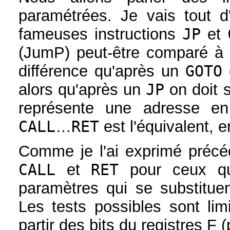
paramétrées. Je vais tout d'
fameuses instructions
JP
et
(JumP) peut-être comparé 
différence qu'après un
GOTO
o
alors qu'après un
JP
on doit s
représente une adresse e
CALL
…
RET
est l'équivalent, 
Comme je l'ai exprimé précéd
CALL
et
RET
pour ceux qu
paramètres qui se substitu
Les tests possibles sont limi
partir des bits du registres F 