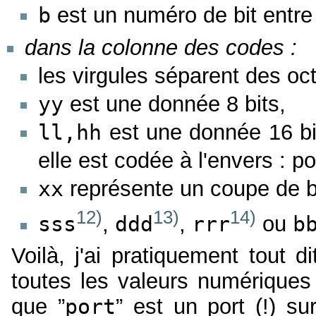
b
est un numéro de bit entre 
dans la colonne des codes :
les virgules séparent des oc
yy
est une donnée 8 bits,
ll,hh
est une donnée 16 bits
elle est codée à l'envers : po
xx
représente un coupe de b
12)
13)
14)
sss
,
ddd
,
rrr
ou
b
Voilà, j'ai pratiquement tout d
toutes les valeurs numériques
que ”
port
” est un port (!) su