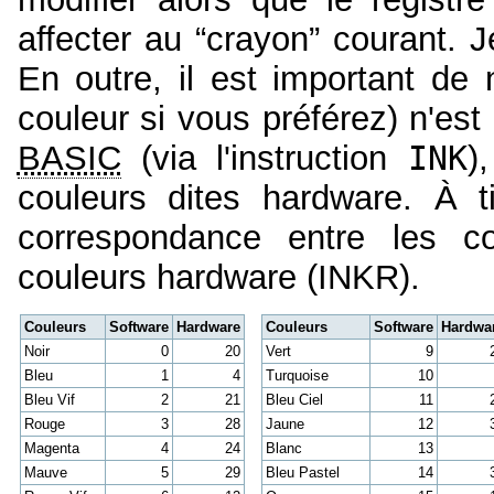
affecter au “crayon” courant. J
En outre, il est important de
couleur si vous préférez) n'es
BASIC
(via l'instruction
INK
)
couleurs dites hardware. À ti
correspondance entre les co
couleurs hardware (INKR).
Couleurs
Software
Hardware
Couleurs
Software
Hardwa
Noir
0
20
Vert
9
Bleu
1
4
Turquoise
10
Bleu Vif
2
21
Bleu Ciel
11
Rouge
3
28
Jaune
12
Magenta
4
24
Blanc
13
Mauve
5
29
Bleu Pastel
14