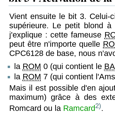
Vient ensuite le bit 3. Celu
supérieure. Le petit blond 
j'explique : cette fameuse
R
peut être n'importe quelle
R
CPC6128 de base, nous n'avo
la
ROM
0 (qui contient le
BA
la
ROM
7 (qui contient l'Am
Mais il est possible d'en aj
maximum) grâce à des exten
2)
Romcard ou la
Ramcard
.