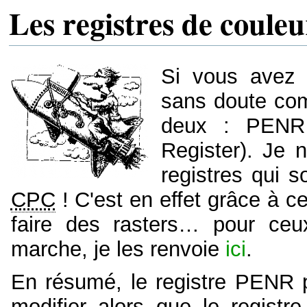
Les registres de couleu
Si vous avez 
sans doute com
deux : PENR 
Register). Je 
registres qui 
CPC
! C'est en effet grâce à ce
faire des rasters… pour ce
marche, je les renvoie
ici
.
En résumé, le registre PENR p
modifier alors que le registr