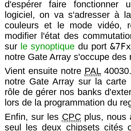
d'espérer faire fonctionner
logiciel, on va s'adresser à 
couleurs et le mode vidéo, re
modifier l'état des commutati
sur
le synoptique
du port
&7F
notre Gate Array s'occupe des
Vient ensuite notre
PAL
40030.
notre Gate Array sur la carte
rôle de gérer nos banks d'ext
lors de la programmation du re
Enfin, sur les
CPC
plus, nous 
seul les deux chipsets cités c