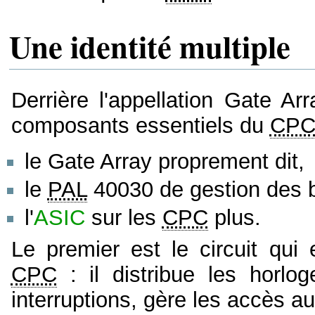
Une identité multiple
Derrière l'appellation Gate Arr
composants essentiels du
CP
le Gate Array proprement dit,
le
PAL
40030 de gestion des 
l'
ASIC
sur les
CPC
plus.
Le premier est le circuit qui
CPC
: il distribue les horlo
interruptions, gère les accès 