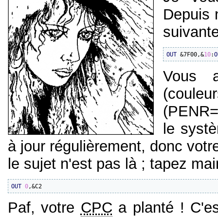
Depuis 
suivante
OUT
 &7F00,&
10
:
O
Vous a
(couleu
(PENR=&
le systè
à jour régulièrement, donc votr
le sujet n'est pas là ; tapez mai
OUT
0
,&C2
Paf, votre
CPC
a planté ! C'e