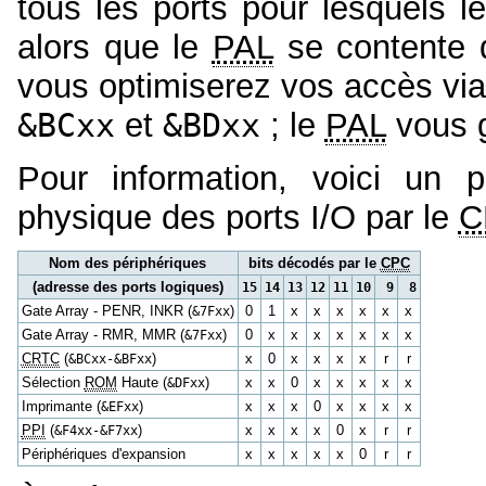
tous les ports pour lesquels le
alors que le
PAL
se contente 
vous optimiserez vos accès via
&BCxx
et
&BDxx
; le
PAL
vous g
Pour information, voici un pe
physique des ports I/O par le
C
Nom des périphériques
bits décodés par le
CPC
(adresse des ports logiques)
15
14
13
12
11
10
9
8
Gate Array - PENR, INKR (
&7Fxx
)
0
1
x
x
x
x
x
x
Gate Array - RMR, MMR (
&7Fxx
)
0
x
x
x
x
x
x
x
CRTC
(
&BCxx-&BFxx
)
x
0
x
x
x
x
r
r
Sélection
ROM
Haute (
&DFxx
)
x
x
0
x
x
x
x
x
Imprimante (
&EFxx
)
x
x
x
0
x
x
x
x
PPI
(
&F4xx-&F7xx
)
x
x
x
x
0
x
r
r
Périphériques d'expansion
x
x
x
x
x
0
r
r