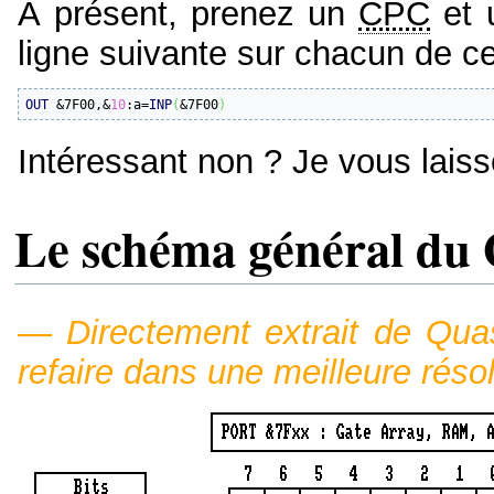
À présent, prenez un
CPC
et
ligne suivante sur chacun de ce
OUT
 &7F00,&
10
:a=
INP
(
&7F00
)
Intéressant non ? Je vous lais
Le schéma général du 
—
Directement extrait de Qu
refaire dans une meilleure résol