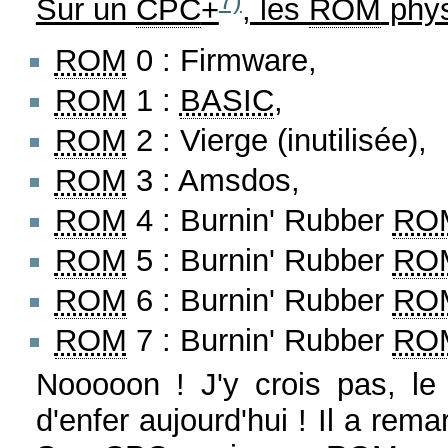
Sur un
CPC
+
, les
ROM
phys
ROM
0 : Firmware,
ROM
1 :
BASIC
,
ROM
2 : Vierge (inutilisée),
ROM
3 : Amsdos,
ROM
4 : Burnin' Rubber
RO
ROM
5 : Burnin' Rubber
RO
ROM
6 : Burnin' Rubber
RO
ROM
7 : Burnin' Rubber
RO
Nooooon ! J'y crois pas, le
d'enfer aujourd'hui ! Il a rema