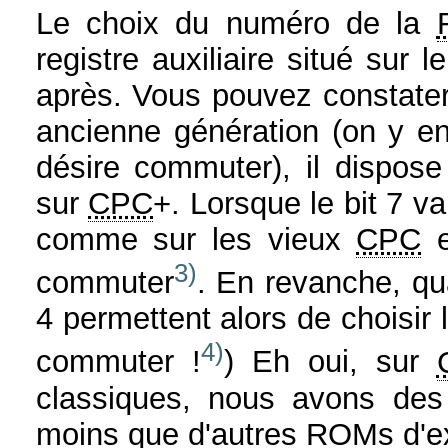
Le choix du numéro de la
registre auxiliaire situé sur l
après. Vous pouvez constater 
ancienne génération (on y e
désire commuter), il dispo
sur
CPC
+. Lorsque le bit 7 va
comme sur les vieux
CPC
e
3)
commuter
. En revanche, qua
4 permettent alors de choisir
4)
commuter !
) Eh oui, sur
classiques, nous avons des
moins que d'autres ROMs d'e