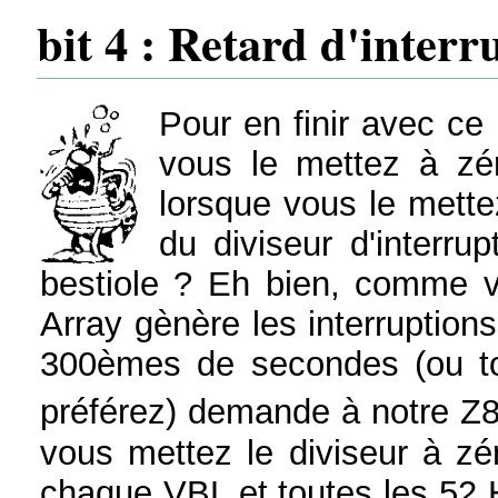
bit 4 : Retard d'interr
Pour en finir avec ce 
vous le mettez à zé
lorsque vous le mette
du diviseur d'interru
bestiole ? Eh bien, comme v
Array gènère les interruption
300èmes de secondes (ou to
préférez) demande à notre Z80
vous mettez le diviseur à zé
chaque
VBL
et toutes les 52