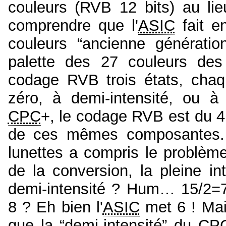
couleurs (RVB 12 bits) au li
comprendre que l'
ASIC
fait e
couleurs “ancienne générati
palette des 27 couleurs de
codage RVB trois états, cha
zéro, à demi-intensité, ou à 
CPC
+, le codage RVB est du 4 
de ces mêmes composantes. A
lunettes a compris le problème
de la conversion, la pleine i
demi-intensité ? Hum… 15/2=7
8 ? Eh bien l'
ASIC
met 6 ! Mais
que la “demi-intensité” du
CP