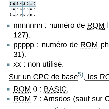
7
6
5
4
3
2
1
0
0
n
n
n
n
n
n
n
1
x
x
p
p
p
p
p
nnnnnnn : numéro de
ROM
l
127).
ppppp : numéro de
ROM
ph
31).
xx : non utilisé.
5)
Sur un
CPC
de base
, les R
ROM
0 :
BASIC
,
ROM
7 : Amsdos (sauf sur 
7)