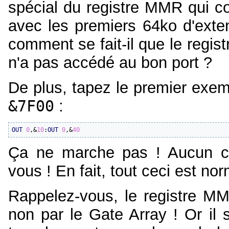
spécial du registre MMR qui c
avec les premiers 64ko d'exte
comment se fait-il que le regi
n'a pas accédé au bon port ?
De plus, tapez le premier exem
&7F00
:
OUT
0
,&
10
:
OUT
0
,&
40
Ça ne marche pas ! Aucun c
vous ! En fait, tout ceci est nor
Rappelez-vous, le registre M
non par le Gate Array ! Or il 