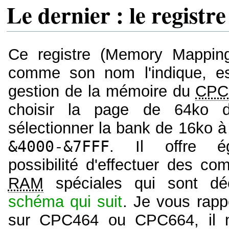
Le dernier : le regis
Ce registre (Memory Mapping
comme son nom l'indique, es
gestion de la mémoire du
CPC
choisir la page de 64ko d
sélectionner la bank de 16ko 
&4000-&7FFF
. Il offre é
possibilité d'effectuer des co
RAM
spéciales qui sont dé
schéma qui suit
. Je vous rapp
sur CPC464 ou CPC664, il 