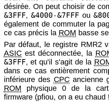
désirée. On peut choisir de c
&3FFF
,
&4000-&7FFF
ou
&80
également de commuter la pa
ce cas précis la
ROM
basse se 
Par défaut, le registre RMR2 v
ASIC
est déconnectée, la
RO
&3FFF
, et qu'il s'agit de la
RO
dans ce cas entièrement comp
inférieure des
CPC
ancienne gé
ROM
physique 0 de la car
firmware (pfiou, on a eu chaud !