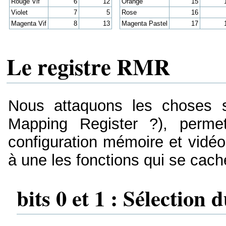
Rouge Vif
6
12
Orange
15
Violet
7
5
Rose
16
Magenta Vif
8
13
Magenta Pastel
17
Le registre RMR
Nous attaquons les choses 
Mapping Register ?), permet
configuration mémoire et vidé
à une les fonctions qui se cache
bits 0 et 1 : Sélectio