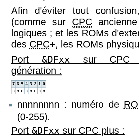
Afin d'éviter tout confusi
(comme sur
CPC
ancienne 
logiques ; et les ROMs d'ext
des
CPC
+, les ROMs physiqu
Port
&DFxx
sur
CPC
a
génération :
7
6
5
4
3
2
1
0
n
n
n
n
n
n
n
n
nnnnnnnn : numéro de
RO
(0-255).
Port
&DFxx
sur
CPC
plus :