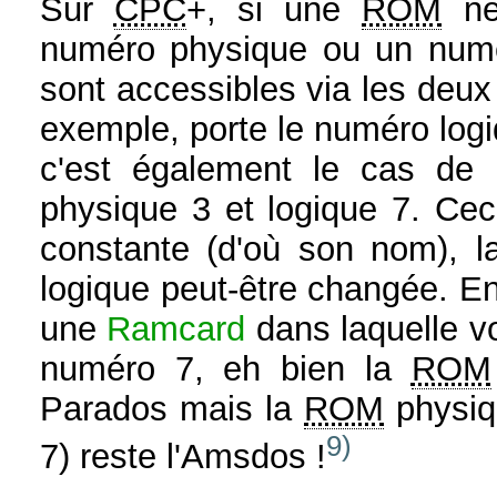
Sur
CPC
+, si une
ROM
ne 
numéro physique ou un numé
sont accessibles via les deux
exemple, porte le numéro logi
c'est également le cas de
physique 3 et logique 7. Cec
constante (d'où son nom), 
logique peut-être changée. En 
une
Ramcard
dans laquelle 
numéro 7, eh bien la
ROM
Parados mais la
ROM
physiqu
9)
7) reste l'Amsdos !