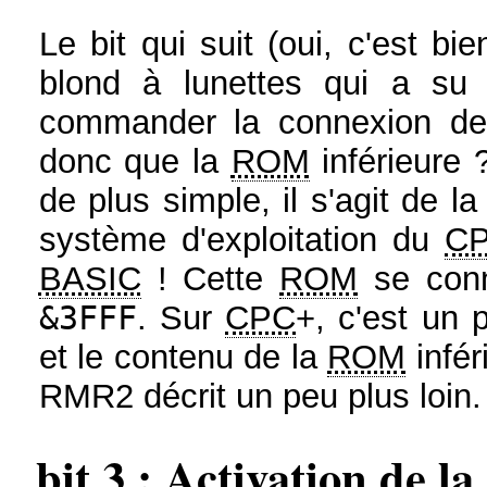
Le bit qui suit (oui, c'est bi
blond à lunettes qui a su 
commander la connexion d
donc que la
ROM
inférieure
de plus simple, il s'agit de l
système d'exploitation du
C
BASIC
! Cette
ROM
se conn
&3FFF
. Sur
CPC
+, c'est un 
et le contenu de la
ROM
infér
RMR2 décrit un peu plus loin.
bit 3 : Activation de 