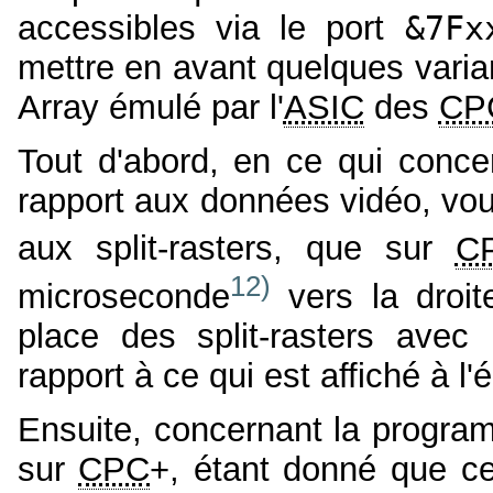
accessibles via le port
&7Fx
mettre en avant quelques vari
Array émulé par l'
ASIC
des
CP
Tout d'abord, en ce qui conce
rapport aux données vidéo, vo
aux split-rasters, que sur
C
12)
microseconde
vers la droit
place des split-rasters avec
rapport à ce qui est affiché à l
Ensuite, concernant la progra
sur
CPC
+, étant donné que ce